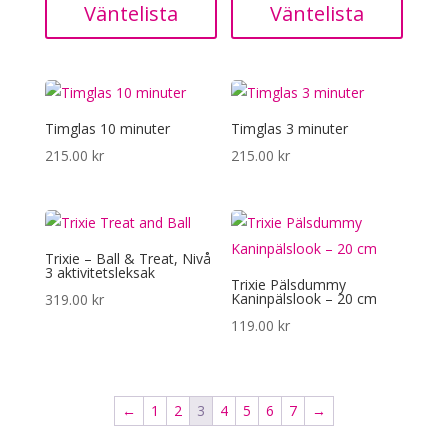
Väntelista
Väntelista
Timglas 10 minuter
Timglas 3 minuter
215.00
kr
215.00
kr
Trixie – Ball & Treat, Nivå
3 aktivitetsleksak
Trixie Pälsdummy
Kaninpälslook – 20 cm
319.00
kr
119.00
kr
←
1
2
3
4
5
6
7
→