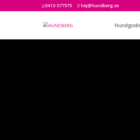
0413-577575
hej@hundberg.se
Hundgodi