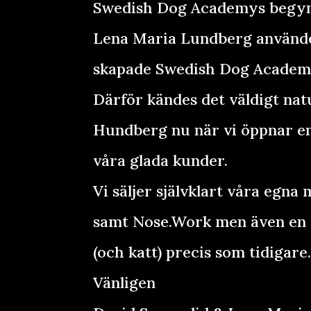
Swedish Dog Academys begynn
Lena Maria Lundberg använde
skapade Swedish Dog Academy
Därför kändes det väldigt natu
Hundberg nu när vi öppnar en
våra glada kunder.
Vi säljer självklart våra egn
samt Nose.Work men även en m
(och katt) precis som tidigare
Vänligen