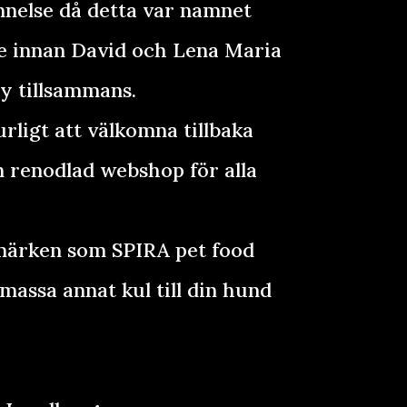
else då detta var namnet
 innan David och Lena Maria
 tillsammans.
rligt att välkomna tillbaka
 renodlad webshop för alla
a märken som SPIRA pet food
assa annat kul till din hund
.