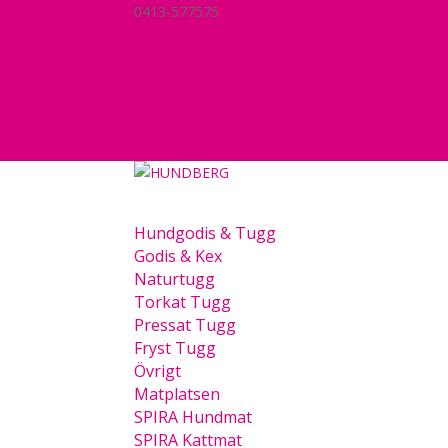
0413-577575
hej@hundberg.se
Nyheter
Mitt konto
Köpvillkor
Kassa
Varukorg
0 Objekt
Hundgodis & Tugg
Godis & Kex
Naturtugg
Torkat Tugg
Pressat Tugg
Fryst Tugg
Övrigt
Matplatsen
SPIRA Hundmat
SPIRA Kattmat