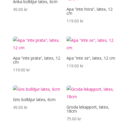
Anka bolldjur latex, 6cm
Apa ”inte höra”, latex, 12
45.00
kr
cm
119.00
kr
Apa ”inte prata”, latex, 12
Apa ”inte se”, latex, 12 cm
cm
119.00
kr
119.00
kr
Gris bolldjur latex, 6cm
Groda lekapport, latex,
45.00
kr
18cm
75.00
kr