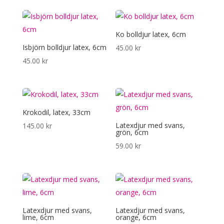
Ko bolldjur latex, 6cm
Isbjörn bolldjur latex, 6cm
45.00
kr
45.00
kr
Krokodil, latex, 33cm
Latexdjur med svans,
145.00
kr
grön, 6cm
59.00
kr
Latexdjur med svans,
Latexdjur med svans,
lime, 6cm
orange, 6cm