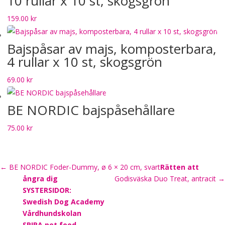
10 rullar x 10 st, skogsgrön
159.00
kr
Bajspåsar av majs, komposterbara,
4 rullar x 10 st, skogsgrön
69.00
kr
BE NORDIC bajspåsehållare
75.00
kr
←
BE NORDIC Foder-Dummy, ø 6 × 20 cm, svart
Rätten att
ångra dig
Godisväska Duo Treat, antracit
→
SYSTERSIDOR:
Swedish Dog Academy
Vårdhundskolan
SPIRA pet food