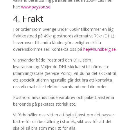
välkänd betallösning på internet sedan 2004. Läs mer
här:
www.payson.se
4. Frakt
För order inom Sverige under 650kr tillkommer en låg
fraktkostnad på 49kr (postnord) alternativt 79kr (DHL).
Leveranser till andra länder görs enligt enskilda
överenskommelser. Kontakta oss på
hej@hundberg.se
.
Vi använder både Postnord och DHL som
leveransbolag. Väljer du DHL skickar vi till närmaste
utlämningsställe (Service Point). Vill du ha det skickat till
ett speciellt utlämningsställe går det bra att kontakta
oss via mail eller telefon i samband med din order.
Postnord används både varubrev och pakettjänsterna
beroende på paketets storlek etc.
Vi förbehåller oss rätten att byta tjänst om det passar
bättre för din beställning i storlek, vikt osv för att det
ska bli så bra som möjligt för alla.