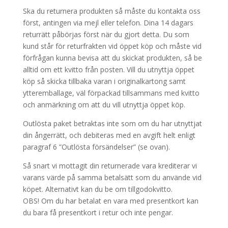
Ska du returnera produkten så måste du kontakta oss
först, antingen via mejl eller telefon. Dina 14 dagars
returrätt påbörjas först när du gjort detta. Du som
kund står för returfrakten vid öppet köp och måste vid
förfrågan kunna bevisa att du skickat produkten, så be
alltid om ett kvitto från posten. Vill du utnyttja öppet
köp så skicka tillbaka varan i originalkartong samt
ytteremballage, väl förpackad tillsammans med kvitto
och anmärkning om att du vill utnyttja öppet köp.
Outlösta paket betraktas inte som om du har utnyttjat
din ångerrätt, och debiteras med en avgift helt enligt
paragraf 6 ”Outlösta försändelser” (se ovan).
Så snart vi mottagit din returnerade vara krediterar vi
varans värde på samma betalsätt som du använde vid
köpet. Alternativt kan du be om tillgodokvitto.
OBS! Om du har betalat en vara med presentkort kan
du bara få presentkort i retur och inte pengar.