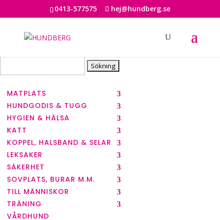
0413-577575
hej@hundberg.se
Sök
efter:
MATPLATS
HUNDGODIS & TUGG
HYGIEN & HÄLSA
KATT
KOPPEL, HALSBAND & SELAR
LEKSAKER
SÄKERHET
SOVPLATS, BURAR M.M.
TILL MÄNNISKOR
TRÄNING
VÅRDHUND