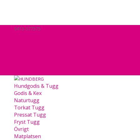
0413-577575
hej@hundberg.se
Nyheter
Mitt konto
Köpvillkor
Kassa
Varukorg
0 Objekt
Hundgodis & Tugg
Godis & Kex
Naturtugg
Torkat Tugg
Pressat Tugg
Fryst Tugg
Övrigt
Matplatsen