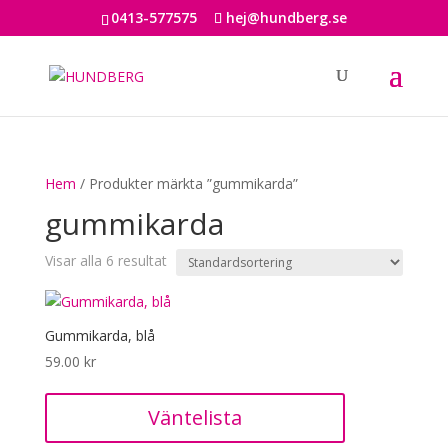
0413-577575
hej@hundberg.se
Hem
/ Produkter märkta ”gummikarda”
gummikarda
Visar alla 6 resultat
Gummikarda, blå
59.00
kr
Väntelista