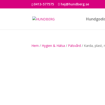
0413-577575
hej@hundberg.se
Hundgodi
Hem
/
Hygien & Hälsa
/
Pälsvård
/ Karda, plast,