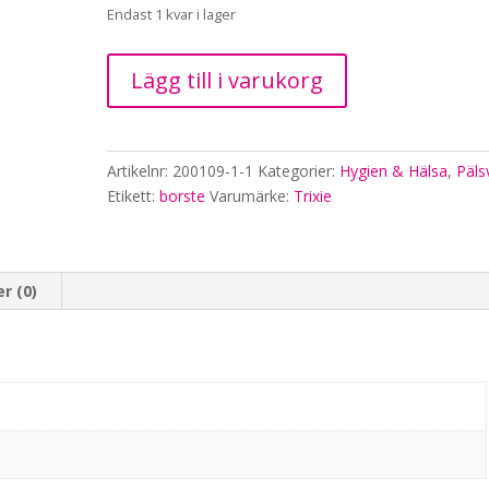
Endast 1 kvar i lager
Karda,
Lägg till i varukorg
plast,
mjuk,
7
x
Artikelnr:
200109-1-1
Kategorier:
Hygien & Hälsa
,
Päls
16
Etikett:
borste
Varumärke:
Trixie
cm
mängd
r (0)