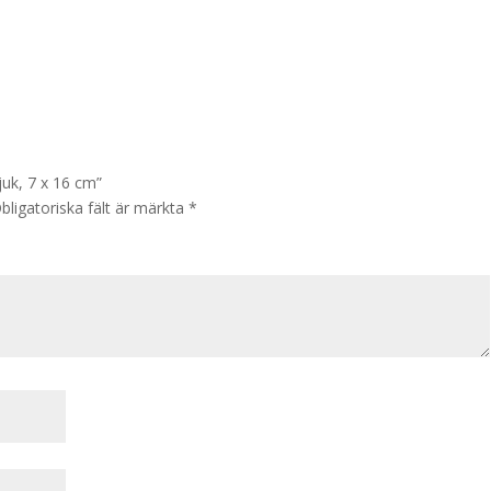
juk, 7 x 16 cm”
bligatoriska fält är märkta
*