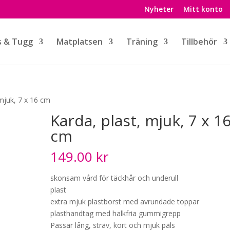
Nyheter
Mitt konto
s & Tugg
Matplatsen
Träning
Tillbehör
 mjuk, 7 x 16 cm
Karda, plast, mjuk, 7 x 1
cm
149.00
kr
skonsam vård för täckhår och underull
plast
extra mjuk plastborst med avrundade toppar
plasthandtag med halkfria gummigrepp
Passar lång, sträv, kort och mjuk päls