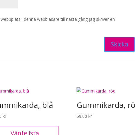
ebbplats i denna webbläsare till nästa gång jag skriver en
mmikarda, blå
Gummikarda, r
00
kr
59.00
kr
Väntelista