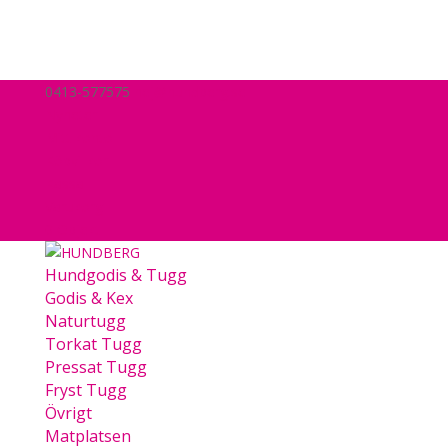
0413-577575
hej@hundberg.se
Nyheter
Mitt konto
Köpvillkor
Kassa
Varukorg
0 Objekt
Hundgodis & Tugg
Godis & Kex
Naturtugg
Torkat Tugg
Pressat Tugg
Fryst Tugg
Övrigt
Matplatsen