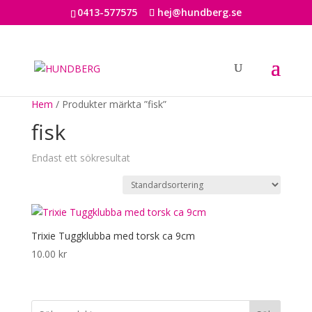
0413-577575
hej@hundberg.se
Hem
/ Produkter märkta ”fisk”
fisk
Endast ett sökresultat
Trixie Tuggklubba med torsk ca 9cm
10.00
kr