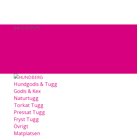
0413-577575
hej@hundberg.se
Nyheter
Mitt konto
Köpvillkor
Kassa
Varukorg
0 Objekt
Hundgodis & Tugg
Godis & Kex
Naturtugg
Torkat Tugg
Pressat Tugg
Fryst Tugg
Övrigt
Matplatsen