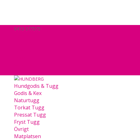
0413-577575
hej@hundberg.se
Nyheter
Mitt konto
Köpvillkor
Kassa
Varukorg
0 Objekt
Hundgodis & Tugg
Godis & Kex
Naturtugg
Torkat Tugg
Pressat Tugg
Fryst Tugg
Övrigt
Matplatsen