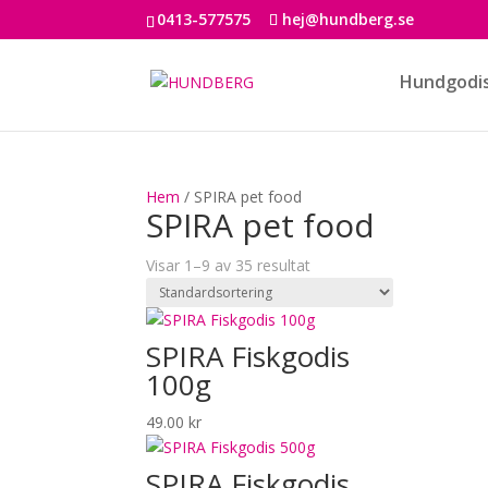
0413-577575
hej@hundberg.se
Hundgodi
Hem
/ SPIRA pet food
SPIRA pet food
Visar 1–9 av 35 resultat
SPIRA Fiskgodis
100g
49.00
kr
SPIRA Fiskgodis