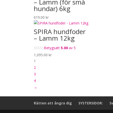
– Lamm (för små
hundar) 6kg
619.00
kr
SPIRA hundfoder
– Lamm 12kg
Betygsatt
5.00
av 5
1,095.00
kr
1
2
3
4
→
Rätten att ångra dig
SYSTERSIDOR:
S