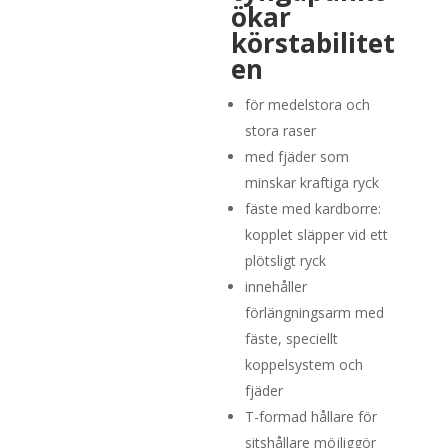
ökar
körstabilitet
en
för medelstora och
stora raser
med fjäder som
minskar kraftiga ryck
fäste med kardborre:
kopplet släpper vid ett
plötsligt ryck
innehåller
förlängningsarm med
fäste, speciellt
koppelsystem och
fjäder
T-formad hållare för
sitshållare möjliggör