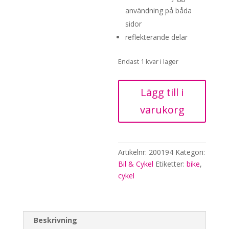
användning på båda
sidor
reflekterande delar
Endast 1 kvar i lager
Cykel-
Lägg till i
set,
varukorg
U-
form,
M-
XL
Artikelnr:
200194
Kategori:
mängd
Bil & Cykel
Etiketter:
bike
,
cykel
Beskrivning