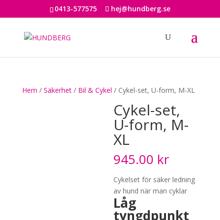
0413-577575
hej@hundberg.se
Hem
/
Säkerhet
/
Bil & Cykel
/ Cykel-set, U-form, M-XL
Cykel-set,
U-form, M-
XL
945.00
kr
Cykelset för säker ledning
av hund när man cyklar
Låg
tyngdpunkt