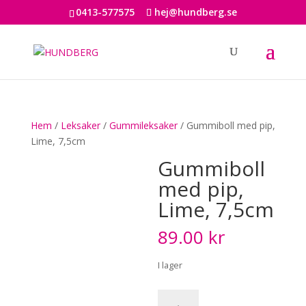
0413-577575
hej@hundberg.se
Hem
/
Leksaker
/
Gummileksaker
/ Gummiboll med pip,
Lime, 7,5cm
Gummiboll
med pip,
Lime, 7,5cm
89.00
kr
I lager
Gummiboll