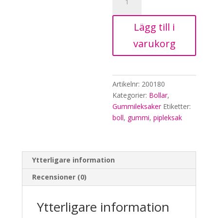
med
pip,
Lägg till i
Lime,
7,5cm
varukorg
mängd
Artikelnr:
200180
Kategorier:
Bollar
,
Gummileksaker
Etiketter:
boll
,
gummi
,
pipleksak
Ytterligare information
Recensioner (0)
Ytterligare information