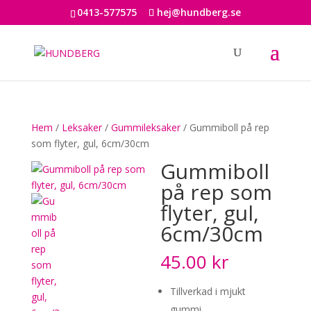
0413-577575
hej@hundberg.se
Hem
/
Leksaker
/
Gummileksaker
/ Gummiboll på rep
som flyter, gul, 6cm/30cm
Gummiboll
på rep som
flyter, gul,
6cm/30cm
45.00
kr
Tillverkad i mjukt
gummi.