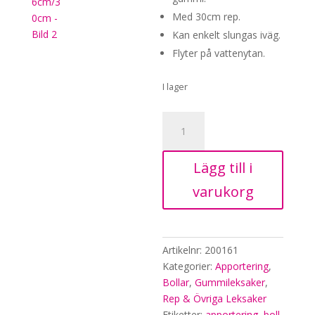
Med 30cm rep.
Kan enkelt slungas iväg.
Flyter på vattenytan.
I lager
Gummiboll
på
rep
Lägg till i
som
flyter,
varukorg
gul,
6cm/30cm
mängd
Artikelnr:
200161
Kategorier:
Apportering
,
Bollar
,
Gummileksaker
,
Rep & Övriga Leksaker
Etiketter:
apportering
,
boll
,