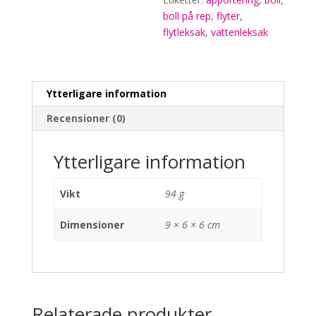
boll på rep
,
flyter
,
flytleksak
,
vattenleksak
Ytterligare information
Recensioner (0)
Ytterligare information
Vikt
94 g
Dimensioner
9 × 6 × 6 cm
Relaterade produkter