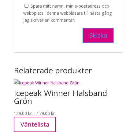
Spara mitt namn, min e-postadress och
webbplats i denna webbläsare till nästa gång
jag skriver en kommentar.
Relaterade produkter
Icepeak Winner Halsband
Grön
Prisintervall:
129.00
kr
–
179.00
kr
129.00 kr
Väntelista
till
179.00 kr