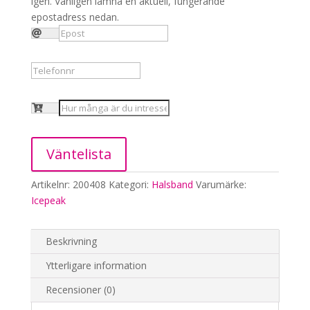
igen. Vänligen lämna en aktuell, fungerande
epostadress nedan.
Väntelista
Artikelnr:
200408
Kategori:
Halsband
Varumärke:
Icepeak
Beskrivning
Ytterligare information
Recensioner (0)