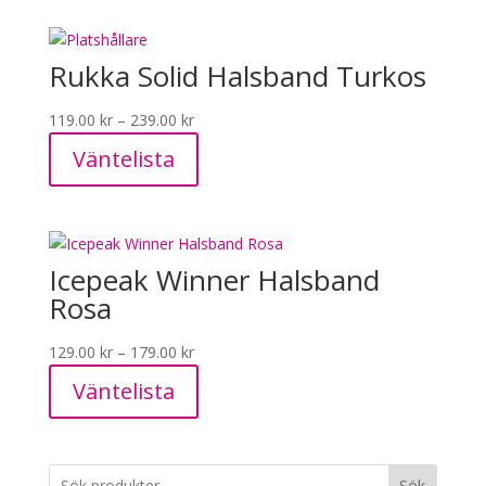
Rukka Solid Halsband Turkos
Prisintervall:
119.00
kr
–
239.00
kr
119.00 kr
Väntelista
till
239.00 kr
Icepeak Winner Halsband
Rosa
Prisintervall:
129.00
kr
–
179.00
kr
129.00 kr
Väntelista
till
179.00 kr
Sök