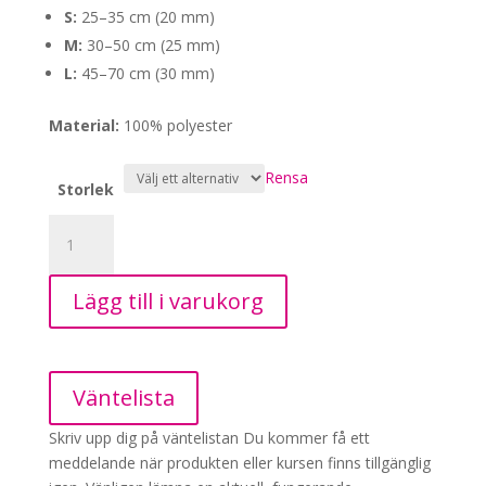
S:
25–35 cm (20 mm)
M:
30–50 cm (25 mm)
L:
45–70 cm (30 mm)
Material:
100% polyester
Rensa
Storlek
Icepeak
Winner
Halsband
Lägg till i varukorg
Orange
mängd
Väntelista
Skriv upp dig på väntelistan
Du kommer få ett
meddelande när produkten eller kursen finns tillgänglig