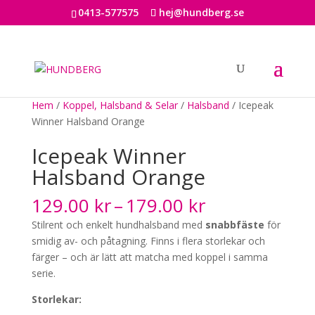
0413-577575
hej@hundberg.se
Hem
/
Koppel, Halsband & Selar
/
Halsband
/ Icepeak
Winner Halsband Orange
Icepeak Winner
Halsband Orange
Prisintervall:
129.00
kr
–
179.00
kr
129.00 kr
Stilrent och enkelt hundhalsband med
snabbfäste
för
till
smidig av- och påtagning. Finns i flera storlekar och
179.00 kr
färger – och är lätt att matcha med koppel i samma
serie.
Storlekar: