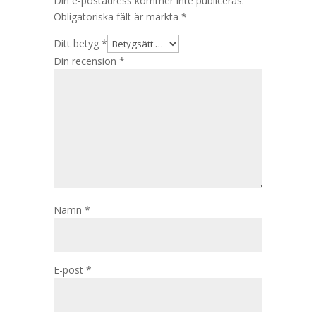
Din e-postadress kommer inte publiceras.
Obligatoriska fält är märkta
*
Ditt betyg
*
Din recension
*
Namn
*
E-post
*