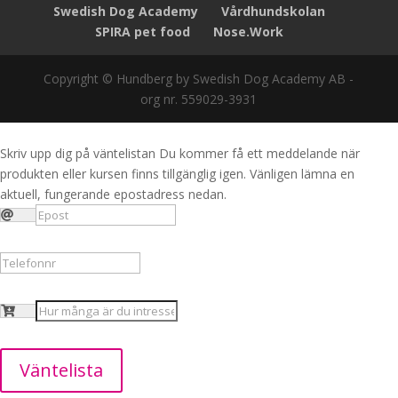
Swedish Dog Academy
Vårdhundskolan
SPIRA pet food
Nose.Work
Copyright © Hundberg by Swedish Dog Academy AB -
org nr. 559029-3931
Skriv upp dig på väntelistan
Du kommer få ett meddelande när
produkten eller kursen finns tillgänglig igen. Vänligen lämna en
aktuell, fungerande epostadress nedan.
Väntelista