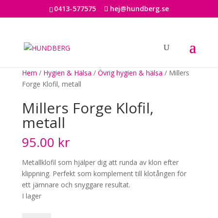
0413-577575
hej@hundberg.se
Hem
/
Hygien & Hälsa
/
Övrig hygien & hälsa
/ Millers
Forge Klofil, metall
Millers Forge Klofil,
metall
95.00
kr
Metallklofil som hjälper dig att runda av klon efter
klippning. Perfekt som komplement till klotången för
ett jämnare och snyggare resultat.
I lager