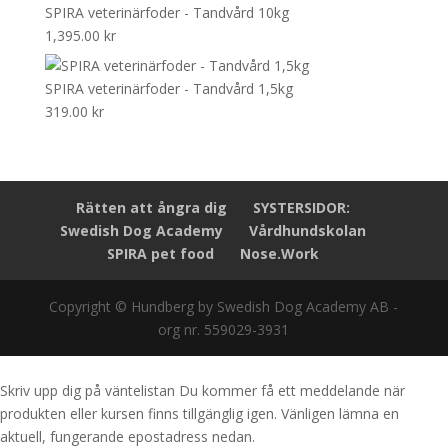
SPIRA veterinärfoder - Tandvård 10kg
1,395.00
kr
SPIRA veterinärfoder - Tandvård 1,5kg
319.00
kr
Rätten att ångra dig
SYSTERSIDOR:
Swedish Dog Academy
Vårdhundskolan
SPIRA pet food
Nose.Work
Copyright © Hundberg by Swedish Dog Academy AB -
org nr. 559029-3931
Skriv upp dig på väntelistan
Du kommer få ett meddelande när
produkten eller kursen finns tillgänglig igen. Vänligen lämna en
aktuell, fungerande epostadress nedan.