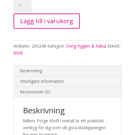
Millers
Forge
Klofil,
Lägg till i varukorg
metall
mängd
Artikelnr:
200248
Kategori:
Övrig hygien & hälsa
Etikett:
klofil
Beskrivning
Ytterligare information
Recensioner (0)
Beskrivning
Millers Forge Klofil i metall är ett praktiskt
verktyg för dig som vill göra kloklippningen
lite mer noggrann.