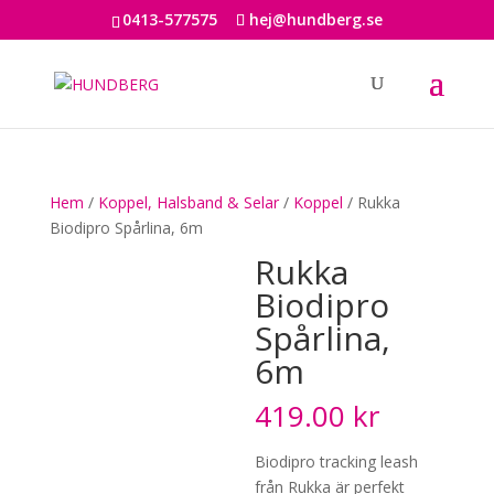
0413-577575
hej@hundberg.se
Hem
/
Koppel, Halsband & Selar
/
Koppel
/ Rukka
Biodipro Spårlina, 6m
Rukka
Biodipro
Spårlina,
6m
419.00
kr
Biodipro tracking leash
från Rukka är perfekt