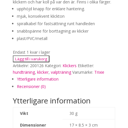
klickern och har koll på var den är. Finns i olika färger.
upphöjd knapp för enklare hantering.
mjuk, konsekvent klickton
spiralkabel för fastsättning runt handleden
snabbspänne för borttagning av klicker
plast/PVC/metall
Endast 1 kvar i lager
Soft
Lägg till i varukorg
clicker
Artikelnr:
200126
Kategori:
Klickers
Etiketter:
(tyst
hundträning
,
klicker
,
valpträning
Varumärke:
Trixie
klicker),
Ytterligare information
brun
Recensioner (0)
mängd
Ytterligare information
Vikt
30 g
Dimensioner
17 × 8.5 × 3 cm