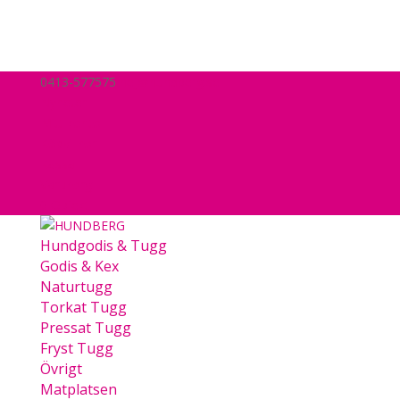
0413-577575
hej@hundberg.se
Nyheter
Mitt konto
Köpvillkor
Kassa
Varukorg
0 Objekt
Hundgodis & Tugg
Godis & Kex
Naturtugg
Torkat Tugg
Pressat Tugg
Fryst Tugg
Övrigt
Matplatsen