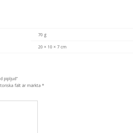
70 g
20 × 10 × 7 cm
d pipljud”
toriska fält är märkta
*