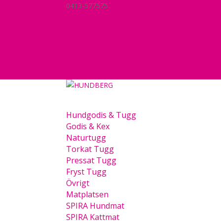
0413-577575
hej@hundberg.se
Nyheter
Mitt konto
Köpvillkor
Kassa
Varukorg
0 Objekt
Hundgodis & Tugg
Godis & Kex
Naturtugg
Torkat Tugg
Pressat Tugg
Fryst Tugg
Övrigt
Matplatsen
SPIRA Hundmat
SPIRA Kattmat