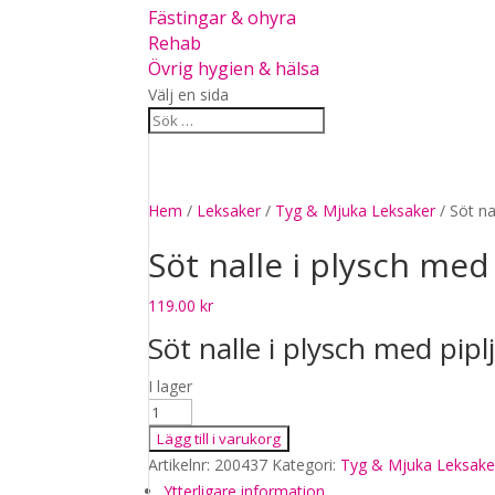
Fästingar & ohyra
Rehab
Övrig hygien & hälsa
Välj en sida
Hem
/
Leksaker
/
Tyg & Mjuka Leksaker
/ Söt na
Söt nalle i plysch med
119.00
kr
Söt nalle i plysch med pipl
I lager
Söt
nalle
Lägg till i varukorg
i
Artikelnr:
200437
Kategori:
Tyg & Mjuka Leksake
plysch
Ytterligare information