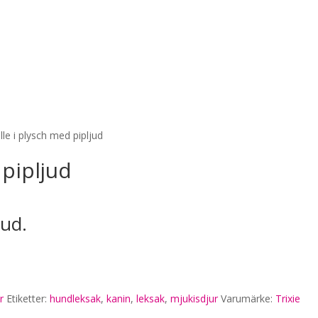
lle i plysch med pipljud
 pipljud
jud.
r
Etiketter:
hundleksak
,
kanin
,
leksak
,
mjukisdjur
Varumärke:
Trixie