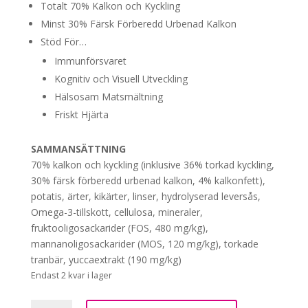
Totalt 70% Kalkon och Kyckling
Minst 30% Färsk Förberedd Urbenad Kalkon
Stöd För…
Immunförsvaret
Kognitiv och Visuell Utveckling
Hälsosam Matsmältning
Friskt Hjärta
SAMMANSÄTTNING
70% kalkon och kyckling (inklusive 36% torkad kyckling,
30% färsk förberedd urbenad kalkon, 4% kalkonfett),
potatis, ärter, kikärter, linser, hydrolyserad leversås,
Omega-3-tillskott, cellulosa, mineraler,
fruktooligosackarider (FOS, 480 mg/kg),
mannanoligosackarider (MOS, 120 mg/kg), torkade
tranbär, yuccaextrakt (190 mg/kg)
Endast 2 kvar i lager
SPIRA