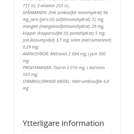
731 IU, E-vitamin 255 IU;
SPÅRÄMNEN: Zink (zinksulfat monohydrat) 96
mg, järn (järn (II)
sulfatmonohydrat) 72 mg,
mangan (mangansulfatmonohydrat) 29
mg,
koppar (kopparsulfat (II) pentahydrat) 5 mg,
jod (kaliumjodid)
3,7 mg, selen (natriumselenit)
0,29 mg;
AMINOSYROR: Metionin 2 094 mg, Lysin 500
mg;
PROVITAMINER: Taurin 2 010 mg, L-karnitin
505 mg;
SYRAREGLERANDE MEDEL: Natriumbisulfat 4,8
mg
Ytterligare information