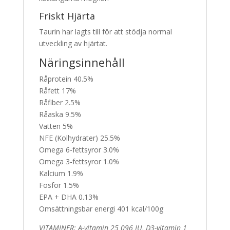
Friskt Hjärta
Taurin har lagts till för att stödja normal
utveckling av hjärtat.
Näringsinnehåll
Råprotein 40.5%
Råfett 17%
Råfiber 2.5%
Råaska 9.5%
Vatten 5%
NFE (Kolhydrater) 25.5%
Omega 6-fettsyror 3.0%
Omega 3-fettsyror 1.0%
Kalcium 1.9%
Fosfor 1.5%
EPA + DHA 0.13%
Omsättningsbar energi 401 kcal/100g
VITAMINER: A-vitamin 25 096 IU, D3-vitamin 1