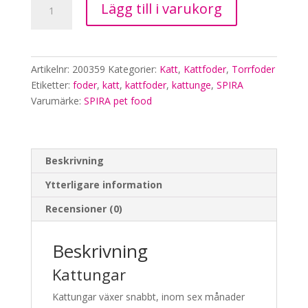
Lägg till i varukorg
kattfoder
-
Kattunge
-
Artikelnr:
200359
Kategorier:
Katt
,
Kattfoder
,
Torrfoder
Kalkon
Etiketter:
foder
,
katt
,
kattfoder
,
kattunge
,
SPIRA
&
Varumärke:
SPIRA pet food
kyckling
5kg
mängd
Beskrivning
Ytterligare information
Recensioner (0)
Beskrivning
Kattungar
Kattungar växer snabbt, inom sex månader