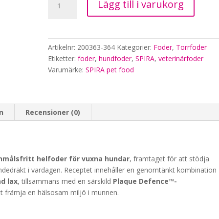
Lägg till i varukorg
veterinärfoder
-
Tandvård
1,5kg
Artikelnr:
200363-364
Kategorier:
Foder
,
Torrfoder
mängd
Etiketter:
foder
,
hundfoder
,
SPIRA
,
veterinärfoder
Varumärke:
SPIRA pet food
on
Recensioner (0)
målsfritt helfoder för vuxna hundar
, framtaget för att stödja
 andedräkt i vardagen. Receptet innehåller en genomtänkt kombination
d lax
, tillsammans med en särskild
Plaque Defence™-
att främja en hälsosam miljö i munnen.