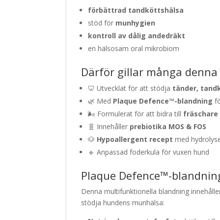
förbättrad tandköttshälsa
stöd för
munhygien
kontroll av dålig andedräkt
en hälsosam oral mikrobiom
Därför gillar många denna
🦷 Utvecklat för att stödja
tänder, tand
🌿 Med
Plaque Defence™-blandning
fö
🌬️ Formulerat för att bidra till
fräschare
🧬 Innehåller
prebiotika MOS & FOS
🐶
Hypoallergent recept
med hydrolyse
🔹 Anpassad foderkula för vuxen hund
Plaque Defence™-blandnin
Denna multifunktionella blandning innehåll
stödja hundens munhälsa: