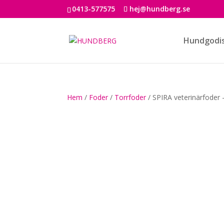
0413-577575
hej@hundberg.se
Hundgodi
Hem
/
Foder
/
Torrfoder
/ SPIRA veterinärfoder