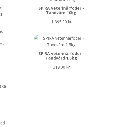
om
SPIRA veterinärfoder -
Tandvård 10kg
ch
1,395.00
kr
ns
™-
SPIRA veterinärfoder -
Tandvård 1,5kg
319.00
kr
nska
med