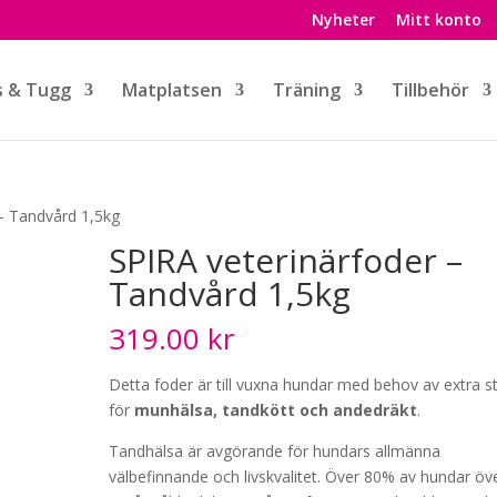
Nyheter
Mitt konto
s & Tugg
Matplatsen
Träning
Tillbehör
 – Tandvård 1,5kg
SPIRA veterinärfoder –
Tandvård 1,5kg
319.00
kr
Detta foder är till vuxna hundar med behov av extra s
för
munhälsa, tandkött och andedräkt
.
Tandhälsa är avgörande för hundars allmänna
välbefinnande och livskvalitet. Över 80% av hundar öv