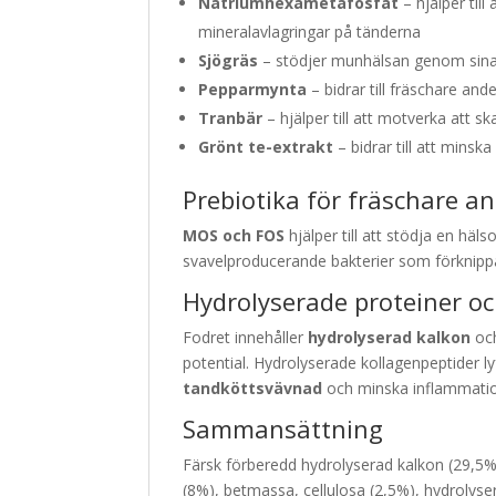
Natriumhexametafosfat
– hjälper til
mineralavlagringar på tänderna
Sjögräs
– stödjer munhälsan genom sina 
Pepparmynta
– bidrar till fräschare an
Tranbär
– hjälper till att motverka att s
Grönt te-extrakt
– bidrar till att mins
Prebiotika för fräschare a
MOS och FOS
hjälper till att stödja en hä
svavelproducerande bakterier som förknipp
Hydrolyserade proteiner oc
Fodret innehåller
hydrolyserad kalkon
oc
potential. Hydrolyserade kollagenpeptider lyf
tandköttsvävnad
och minska inflammation
Sammansättning
Färsk förberedd hydrolyserad kalkon (29,5%)
(8%), betmassa, cellulosa (2,5%), hydroly