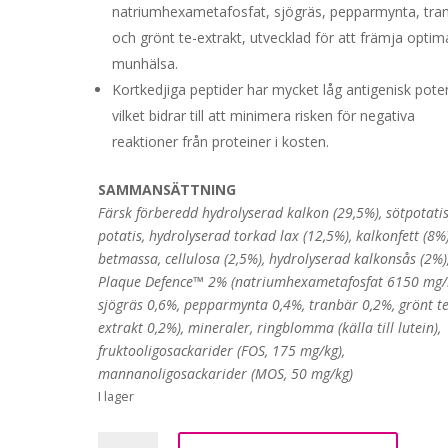
natriumhexametafosfat, sjögräs, pepparmynta, tra
och grönt te-extrakt, utvecklad för att främja optim
munhälsa.
Kortkedjiga peptider har mycket låg antigenisk poten
vilket bidrar till att minimera risken för negativa
reaktioner från proteiner i kosten.
SAMMANSÄTTNING
Färsk förberedd hydrolyserad kalkon (29,5%), sötpotatis
potatis, hydrolyserad torkad lax (12,5%), kalkonfett (8%)
betmassa, cellulosa (2,5%), hydrolyserad kalkonsås (2%)
Plaque Defence™ 2% (natriumhexametafosfat 6150 mg/
sjögräs 0,6%, pepparmynta 0,4%, tranbär 0,2%, grönt te
extrakt 0,2%), mineraler, ringblomma (källa till lutein),
fruktooligosackarider (FOS, 175 mg/kg),
mannanoligosackarider (MOS, 50 mg/kg)
I lager
SPIRA