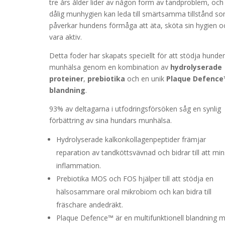
tre års ålder lider av någon form av tandproblem, och
dålig munhygien kan leda till smärtsamma tillstånd s
påverkar hundens förmåga att äta, sköta sin hygien o
vara aktiv.
Detta foder har skapats speciellt för att stödja hunde
munhälsa genom en kombination av
hydrolyserade
proteiner
,
prebiotika
och en unik
Plaque Defence
blandning
.
93% av deltagarna i utfodringsförsöken såg en synlig
förbättring av sina hundars munhälsa.
Hydrolyserade kalkonkollagenpeptider främjar
reparation av tandköttsvävnad och bidrar till att mi
inflammation.
Prebiotika MOS och FOS hjälper till att stödja en
hälsosammare oral mikrobiom och kan bidra till
fräschare andedräkt.
Plaque Defence™ är en multifunktionell blandning 