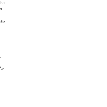
nbär
al
tial,
,
,
,
kg,
-