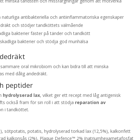
l att minska tandsten och missfärgningar genom att motverka
naturliga antibakteriella och antiinflammatoriska egenskaper
dedräkt och stödjer tandköttets välmående
kadliga bakterier fäster på tänder och tandkött
ka skadliga bakterier och stödja god munhälsa
ndedräkt
lsosammare oral mikrobiom och kan bidra till att minska
as med dålig andedräkt.
h peptider
h
hydrolyserad lax
, vilket ger ett recept med låg antigenisk
ts också fram för sin roll i att stödja
reparation av
 i tandköttet.
, sötpotatis, potatis, hydrolyserad torkad lax (12,5%), kalkonfett
serad kalkonsås (2%), Plaque Defence™ 2% (natriumhexametafosfat