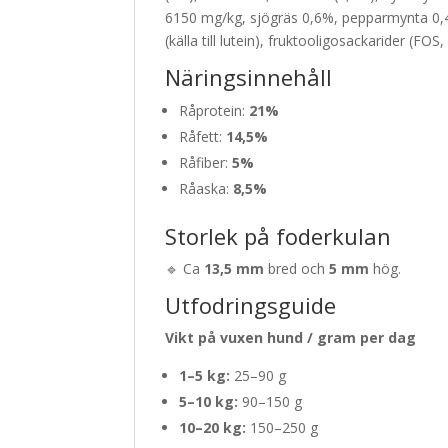
6150 mg/kg, sjögräs 0,6%, pepparmynta 0,4
(källa till lutein), fruktooligosackarider (
Näringsinnehåll
Råprotein:
21%
Råfett:
14,5%
Råfiber:
5%
Råaska:
8,5%
Storlek på foderkulan
🔹 Ca
13,5 mm
bred och
5 mm
hög.
Utfodringsguide
Vikt på vuxen hund / gram per dag
1–5 kg:
25–90 g
5–10 kg:
90–150 g
10–20 kg:
150–250 g