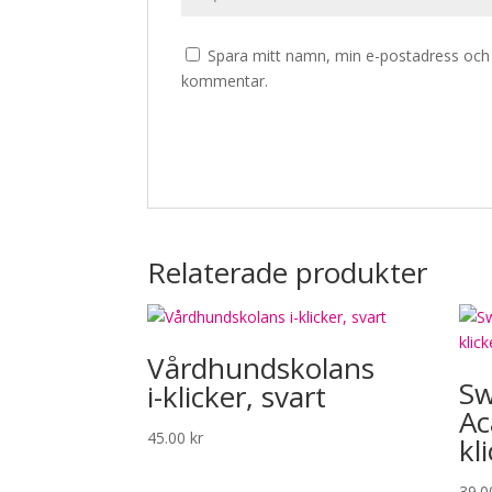
Spara mitt namn, min e-postadress och w
kommentar.
Relaterade produkter
Vårdhundskolans
Sw
i-klicker, svart
Ac
45.00
kr
kli
39.