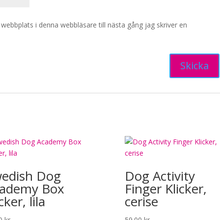
ebbplats i denna webbläsare till nästa gång jag skriver en
edish Dog
Dog Activity
ademy Box
Finger Klicker,
cker, lila
cerise
00
kr
59.00
kr