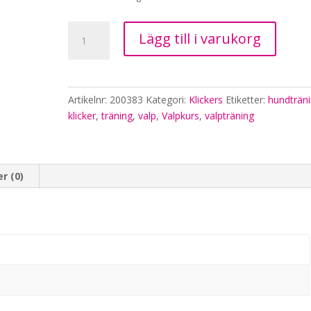
Sporting
Lägg till i varukorg
Klicker,
brun
mängd
Artikelnr:
200383
Kategori:
Klickers
Etiketter:
hundträn
klicker
,
träning
,
valp
,
Valpkurs
,
valpträning
r (0)