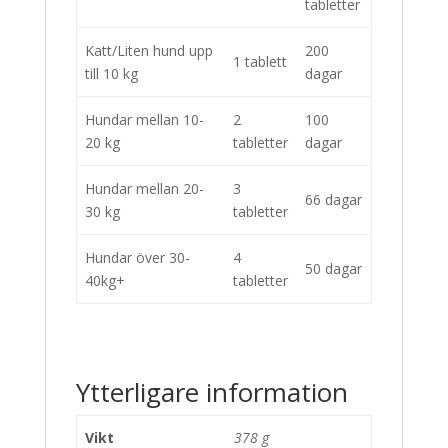
tabletter
Katt/Liten hund upp
200
1 tablett
till 10 kg
dagar
Hundar mellan 10-
2
100
20 kg
tabletter
dagar
Hundar mellan 20-
3
66 dagar
30 kg
tabletter
Hundar över 30-
4
50 dagar
40kg+
tabletter
Ytterligare information
Vikt
378 g