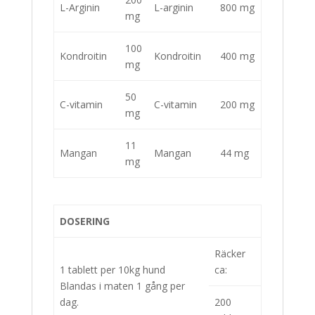
L-Arginin
L-arginin
800 mg
mg
100
Kondroitin
Kondroitin
400 mg
mg
50
C-vitamin
C-vitamin
200 mg
mg
11
Mangan
Mangan
44 mg
mg
DOSERING
Räcker
1 tablett per 10kg hund
ca:
Blandas i maten 1 gång per
dag.
200