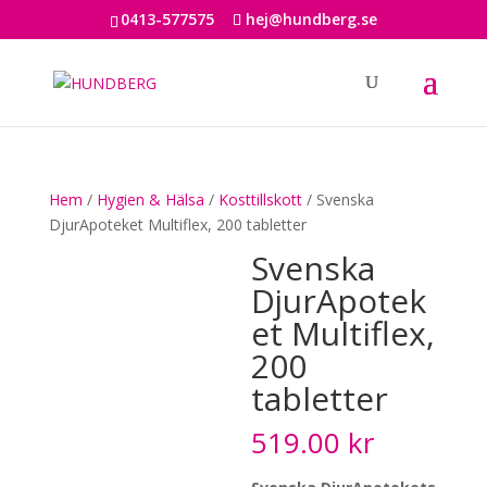
0413-577575
hej@hundberg.se
Hem
/
Hygien & Hälsa
/
Kosttillskott
/ Svenska
DjurApoteket Multiflex, 200 tabletter
Svenska
DjurApotek
et Multiflex,
200
tabletter
519.00
kr