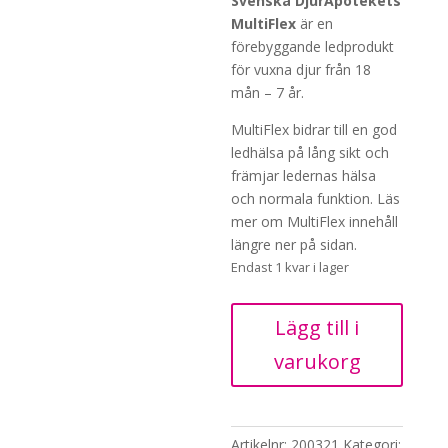
Svenska DjurApotekets
MultiFlex
är en
förebyggande ledprodukt
för vuxna djur från 18
mån – 7 år.
MultiFlex bidrar till en god
ledhälsa på lång sikt och
främjar ledernas hälsa
och normala funktion. Läs
mer om MultiFlex innehåll
längre ner på sidan.
Endast 1 kvar i lager
Svenska
Lägg till i
DjurApoteket
varukorg
Multiflex,
200
tabletter
mängd
Artikelnr:
200321
Kategori: