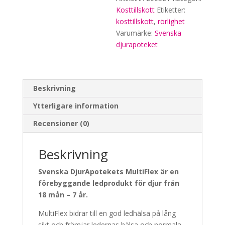
Kosttillskott
Etiketter:
kosttillskott
,
rörlighet
Varumärke:
Svenska
djurapoteket
Beskrivning
Ytterligare information
Recensioner (0)
Beskrivning
Svenska DjurApotekets MultiFlex är en
förebyggande ledprodukt för djur från
18 mån – 7 år.
MultiFlex bidrar till en god ledhälsa på lång
sikt och främjar ledernas hälsa och normala