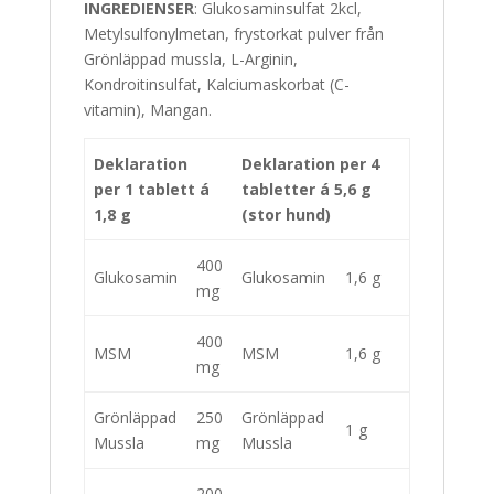
INGREDIENSER
: Glukosaminsulfat 2kcl,
Metylsulfonylmetan, frystorkat pulver från
Grönläppad mussla, L-Arginin,
Kondroitinsulfat, Kalciumaskorbat (C-
vitamin), Mangan.
Deklaration
Deklaration per 4
per
1 tablett á
tabletter á 5,6 g
1,8 g
(stor hund)
400
Glukosamin
Glukosamin
1,6 g
mg
400
MSM
MSM
1,6 g
mg
Grönläppad
250
Grönläppad
1 g
Mussla
mg
Mussla
200