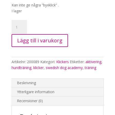
Kan inte ge några ”byxklick” .
I lager
Swedish
Dog
Academy
Lägg till i varukorg
Box
klicker,
lila
mängd
Artikelnr:
200089
Kategori:
Klickers
Etiketter:
aktivering
,
hundträning
,
klicker
,
swedish dog academy
,
träning
Beskrivning
Ytterligare information
Recensioner (0)