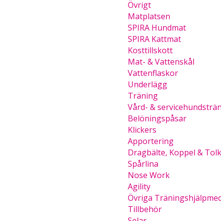
Övrigt
Matplatsen
SPIRA Hundmat
SPIRA Kattmat
Kosttillskott
Mat- & Vattenskål
Vattenflaskor
Underlägg
Träning
Vård- & servicehundsträ
Belöningspåsar
Klickers
Apportering
Dragbälte, Koppel & Tolk
Spårlina
Nose Work
Agility
Övriga Träningshjälpme
Tillbehör
Selar