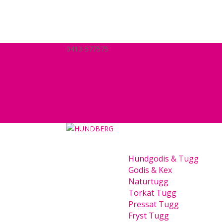
0413-577575
hej@hundberg.se
Nyheter
Mitt konto
Köpvillkor
Kassa
Varukorg
0 Objekt
Hundgodis & Tugg
Godis & Kex
Naturtugg
Torkat Tugg
Pressat Tugg
Fryst Tugg