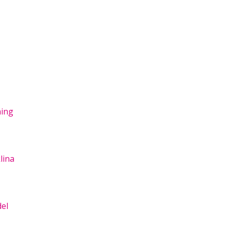
ning
lina
del