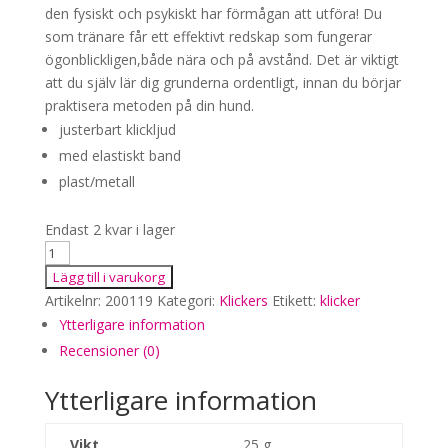
den fysiskt och psykiskt har förmågan att utföra! Du
som tränare får ett effektivt redskap som fungerar
ögonblickligen,både nära och på avstånd. Det är viktigt
att du själv lär dig grunderna ordentligt, innan du börjar
praktisera metoden på din hund.
justerbart klickljud
med elastiskt band
plast/metall
Endast 2 kvar i lager
Trixie
box
Lägg till i varukorg
klicker,
Artikelnr:
200119
Kategori:
Klickers
Etikett:
klicker
cerise
Ytterligare information
mängd
Recensioner (0)
Ytterligare information
Vikt
25 g