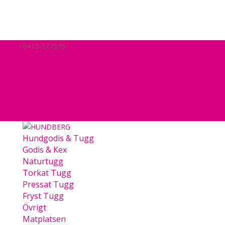
0413-577575
hej@hundberg.se
Nyheter
Mitt konto
Köpvillkor
Kassa
Varukorg
0 Objekt
Hundgodis & Tugg
Godis & Kex
Naturtugg
Torkat Tugg
Pressat Tugg
Fryst Tugg
Övrigt
Matplatsen