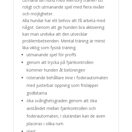
Utmana din hund med Memory trainer! Ett
roligt och utmanande spel med flera nivåer
och möjligheter.
Alla hundar har ett behov att få arbeta med
något. Genom att ge hunden bra aktivering
kan man undvika att den utvecklar
problembeteenden. Mental träning är minst
lika viktig som fysisk träning.
utmanande spel för proffs
genom att trycka på fjärrkontrollen
kommer hunden åt belöningen
roterande behållare inne i foderautomaten
med justerbar öppning som frisläpper
godbitarna
öka svårighetsgraden genom att öka
avståndet mellan fjärrkontrollen och
foderautomaten, i slutändan kan de även
placeras i olika rum
plast