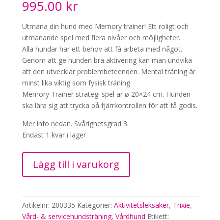
995.00
kr
Utmana din hund med Memory trainer! Ett roligt och
utmanande spel med flera nivåer och möjligheter.
Alla hundar har ett behov att få arbeta med något.
Genom att ge hunden bra aktivering kan man undvika
att den utvecklar problembeteenden. Mental träning är
minst lika viktig som fysisk träning.
Memory Trainer strategi spel är ø 20×24 cm. Hunden
ska lära sig att trycka på fjärrkontrollen för att få godis.
Mer info nedan. Svårighetsgrad 3.
Endast 1 kvar i lager
Trixie
Lägg till i varukorg
-
Memory
Trainer
3.0,
Artikelnr:
200335
Kategorier:
Aktivitetsleksaker
,
Trixie
,
Nivå
Vård- & servicehundsträning
,
Vårdhund
Etikett: