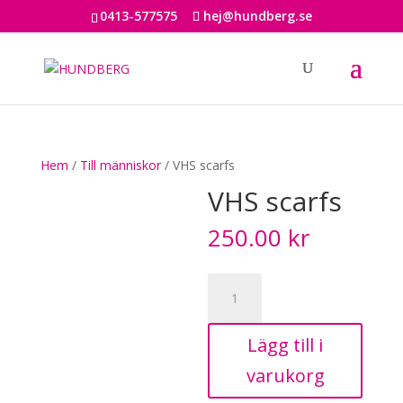
0413-577575
hej@hundberg.se
Hem
/
Till människor
/ VHS scarfs
VHS scarfs
250.00
kr
VHS
scarfs
mängd
Lägg till i
varukorg