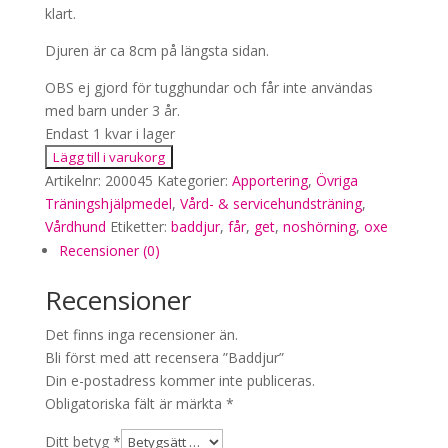
klart.
Djuren är ca 8cm på längsta sidan.
OBS ej gjord för tugghundar och får inte användas
med barn under 3 år.
Endast 1 kvar i lager
Baddjur
Lägg till i varukorg
mängd
Artikelnr:
200045
Kategorier:
Apportering
,
Övriga
Träningshjälpmedel
,
Vård- & servicehundsträning
,
Vårdhund
Etiketter:
baddjur
,
får
,
get
,
noshörning
,
oxe
Recensioner (0)
Recensioner
Det finns inga recensioner än.
Bli först med att recensera ”Baddjur”
Din e-postadress kommer inte publiceras.
Obligatoriska fält är märkta
*
Ditt betyg
*