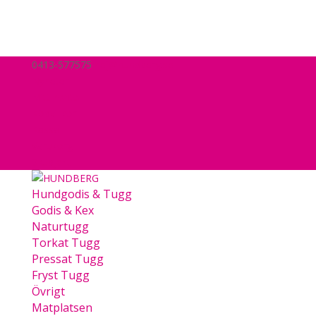
0413-577575
hej@hundberg.se
Nyheter
Mitt konto
Köpvillkor
Kassa
Varukorg
0 Objekt
Hundgodis & Tugg
Godis & Kex
Naturtugg
Torkat Tugg
Pressat Tugg
Fryst Tugg
Övrigt
Matplatsen