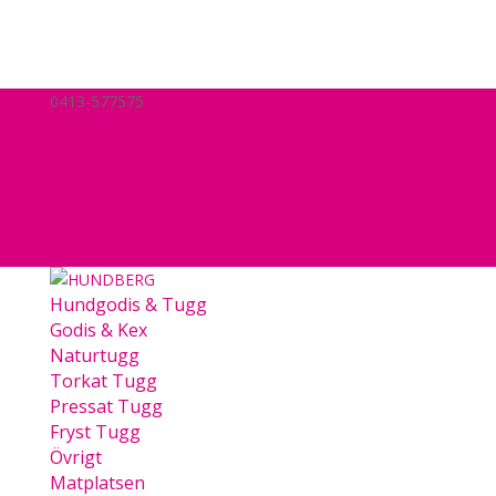
0413-577575
hej@hundberg.se
Nyheter
Mitt konto
Köpvillkor
Kassa
Varukorg
0 Objekt
Hundgodis & Tugg
Godis & Kex
Naturtugg
Torkat Tugg
Pressat Tugg
Fryst Tugg
Övrigt
Matplatsen