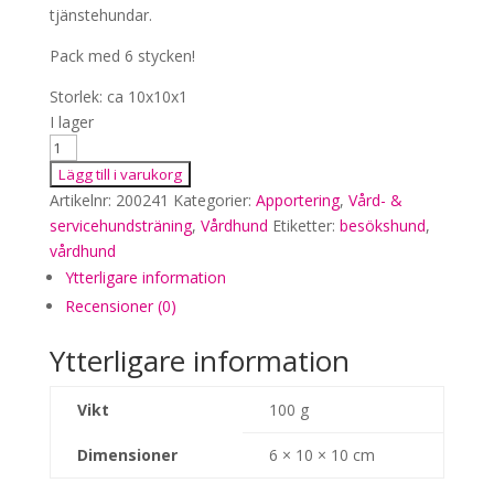
tjänstehundar.
Pack med 6 stycken!
Storlek: ca 10x10x1
I lager
Memorykuddar
6-
Lägg till i varukorg
pack
Artikelnr:
200241
Kategorier:
Apportering
,
Vård- &
mängd
servicehundsträning
,
Vårdhund
Etiketter:
besökshund
,
vårdhund
Ytterligare information
Recensioner (0)
Ytterligare information
Vikt
100 g
Dimensioner
6 × 10 × 10 cm