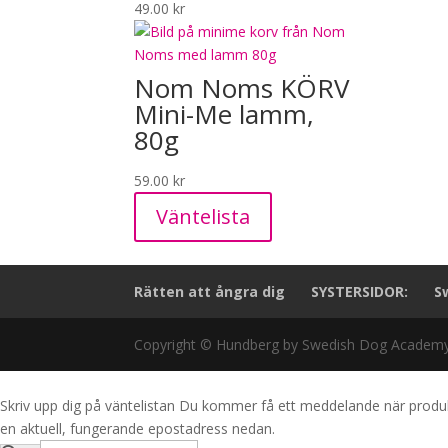
49.00
kr
Nom Noms KÖRV
Mini-Me lamm,
80g
59.00
kr
Väntelista
Rätten att ångra dig
SYSTERSIDOR:
S
Copyright © Hundberg by Swedish Dog Academy 
Skriv upp dig på väntelistan
Du kommer få ett meddelande när produkten
en aktuell, fungerande epostadress nedan.