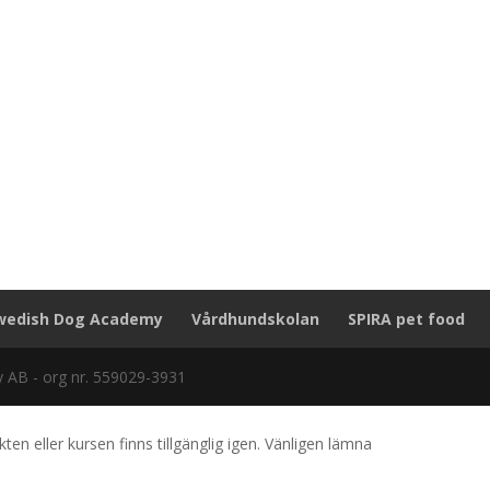
wedish Dog Academy
Vårdhundskolan
SPIRA pet food
AB - org nr. 559029-3931
 eller kursen finns tillgänglig igen. Vänligen lämna