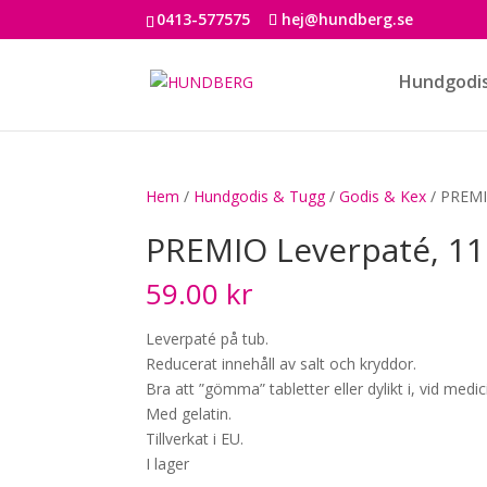
0413-577575
hej@hundberg.se
Hundgodi
Hem
/
Hundgodis & Tugg
/
Godis & Kex
/ PREMI
PREMIO Leverpaté, 1
59.00
kr
Leverpaté på tub.
Reducerat innehåll av salt och kryddor.
Bra att ”gömma” tabletter eller dylikt i, vid medic
Med gelatin.
Tillverkat i EU.
I lager