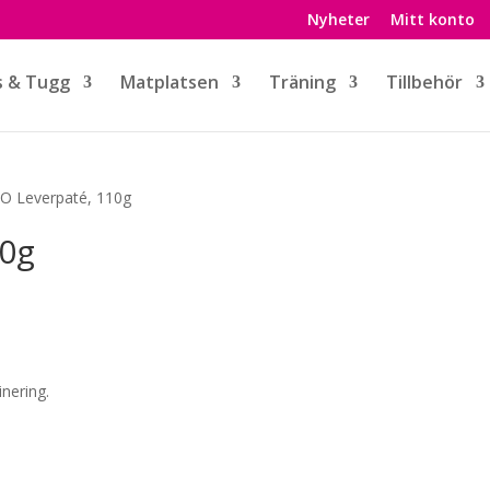
Nyheter
Mitt konto
s & Tugg
Matplatsen
Träning
Tillbehör
O Leverpaté, 110g
10g
inering.