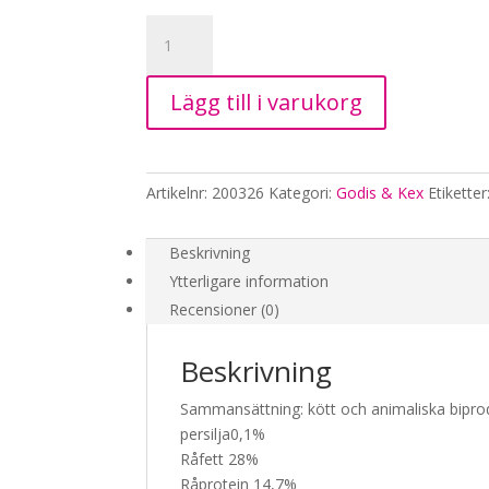
PREMIO
Leverpaté,
110g
Lägg till i varukorg
mängd
Artikelnr:
200326
Kategori:
Godis & Kex
Etiketter
Beskrivning
Ytterligare information
Recensioner (0)
Beskrivning
Sammansättning: kött och animaliska biprodu
persilja0,1%
Råfett 28%
Råprotein 14,7%