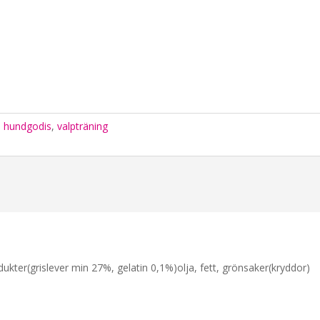
:
hundgodis
,
valpträning
kter(grislever min 27%, gelatin 0,1%)olja, fett, grönsaker(kryddor)