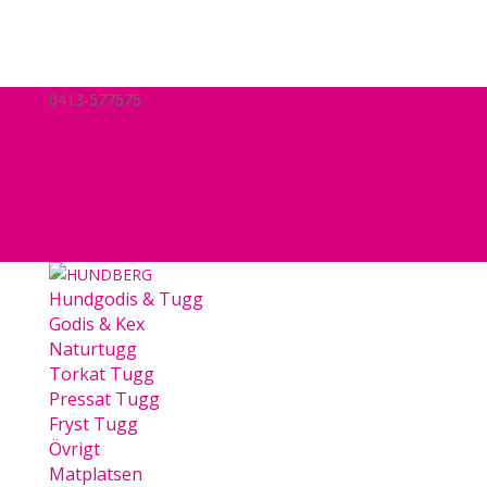
0413-577575
hej@hundberg.se
Nyheter
Mitt konto
Köpvillkor
Kassa
Varukorg
0 Objekt
Hundgodis & Tugg
Godis & Kex
Naturtugg
Torkat Tugg
Pressat Tugg
Fryst Tugg
Övrigt
Matplatsen