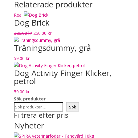
Relaterade produkter
Rea!
Dog Brick
Det
Det
325.00
kr
250.00
kr
ursprungliga
nuvarande
Träningsdummy, grå
priset
priset
var:
är:
59.00
kr
325.00 kr.
250.00 kr.
Dog Activity Finger Klicker,
petrol
59.00
kr
Sök produkter
Sök
Filtrera efter pris
Nyheter