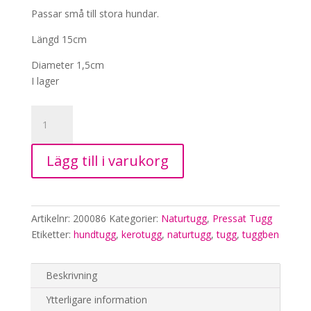
Passar små till stora hundar.
Längd 15cm
Diameter 1,5cm
I lager
Tuggrulle
Älghud
15cm,
Lägg till i varukorg
liten
mängd
Artikelnr:
200086
Kategorier:
Naturtugg
,
Pressat Tugg
Etiketter:
hundtugg
,
kerotugg
,
naturtugg
,
tugg
,
tuggben
Beskrivning
Ytterligare information